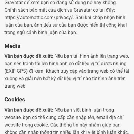
Gravatar để xem bạn có đang sử dụng nó hay không.
Chính sách bảo mật của dịch vụ Gravatar có tại đây:
https://automattic.com/privacy/. Sau khi chấp nhận bình
luận của bạn, ảnh tiểu sử của bạn được hiển thị công khai
trong ngữ cảnh bình luận của bạn.
Media
Văn bản được đề xuất:
Nếu bạn tải hình ảnh lên trang web,
bạn nên tránh tải lên hình ảnh có dữ liệu vị trí được nhúng
(EXIF GPS) đi kèm. Khách truy cập vào trang web có thể tải
xuống và giải nén bất kỳ dữ liệu vị trí nào từ hình ảnh trên
trang web.
Cookies
Văn bản được đề xuất:
Nếu bạn viết bình luận trong
website, bạn có thể cung cấp cần nhập tên, email địa chỉ
website trong cookie. Các thông tin này nhằm giúp bạn
không cần nhập thông tin nhiều lần khi viết bình luận khác.