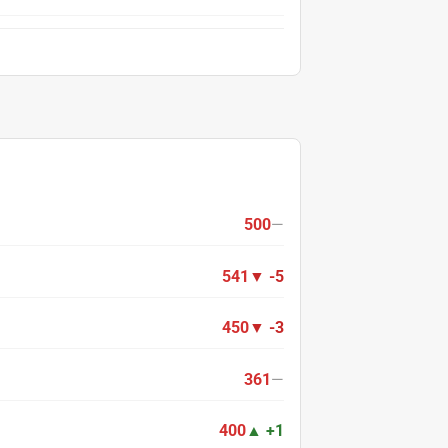
500
—
541
▼ -5
450
▼ -3
361
—
400
▲ +1