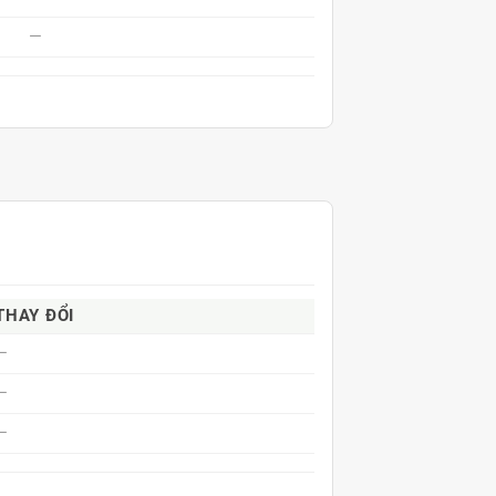
—
THAY ĐỔI
—
—
—