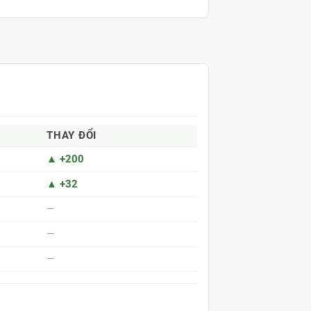
THAY ĐỔI
▲ +200
▲ +32
—
—
—