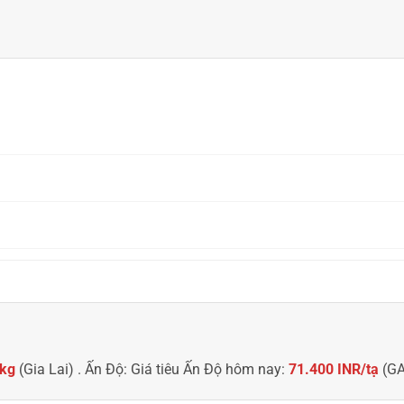
/kg
(Gia Lai)
. Ấn Độ:
Giá tiêu Ấn Độ hôm nay:
71.400 INR/tạ
(G