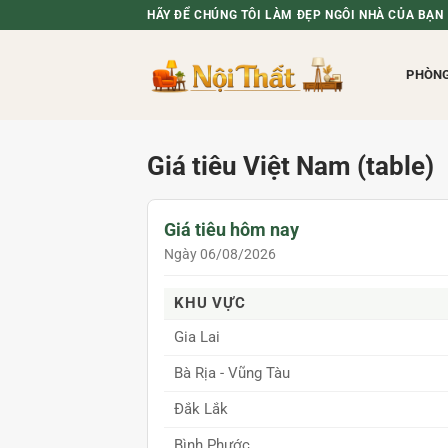
Bỏ
HÃY ĐỂ CHÚNG TÔI LÀM ĐẸP NGÔI NHÀ CỦA BẠN
qua
nội
PHÒN
dung
Giá tiêu Việt Nam (table)
Giá tiêu hôm nay
Ngày 06/08/2026
KHU VỰC
Gia Lai
Bà Rịa - Vũng Tàu
Đắk Lắk
Bình Phước