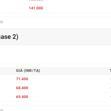
141.000
:02
hase 2)
GIÁ (INR/TẠ)
71.400
68.400
69.400
:03