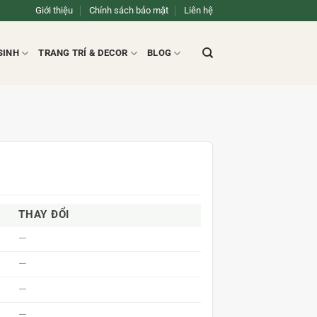
Giới thiệu
Chính sách bảo mật
Liên hệ
SINH
TRANG TRÍ & DECOR
BLOG
THAY ĐỔI
—
—
—
—