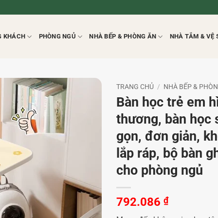
G KHÁCH
PHÒNG NGỦ
NHÀ BẾP & PHÒNG ĂN
NHÀ TẮM & VỆ 
TRANG CHỦ
/
NHÀ BẾP & PHÒ
Bàn học trẻ em h
thương, bàn học 
gọn, đơn giản, k
lắp ráp, bộ bàn g
cho phòng ngủ
792.086
₫