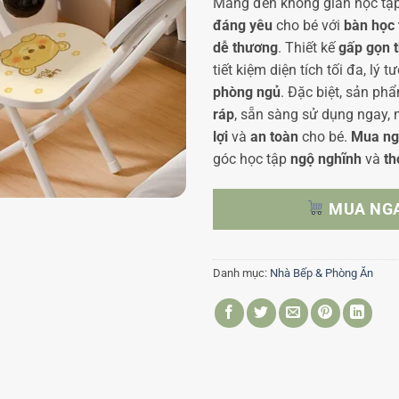
Mang đến không gian học tập
đáng yêu
cho bé với
bàn học 
dễ thương
. Thiết kế
gấp gọn 
tiết kiệm diện tích tối đa, lý 
phòng ngủ
. Đặc biệt, sản p
ráp
, sẵn sàng sử dụng ngay,
lợi
và
an toàn
cho bé.
Mua ng
góc học tập
ngộ nghĩnh
và
th
MUA NG
Danh mục:
Nhà Bếp & Phòng Ăn