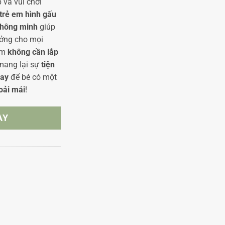
 và vui chơi
trẻ em hình gấu
thông minh
giúp
tưởng cho mọi
hẩm
không cần lắp
 mang lại sự
tiện
ay
để bé có một
oải mái
!
AY