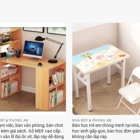
ẾP & PHÒNG ĂN
NHÀ BẾP & PHÒNG ĂN
àm việc, bàn văn phòng, bàn chơi
Bàn học trẻ em thông minh tại nhà
kèm giá sách. Gỗ MDF cao cấp.
học sinh gấp gọn, bàn học đơn giả
 sẵn lỗ Đủ ốc vít, lắp ráp dễ dàng
không cần lắp ráp