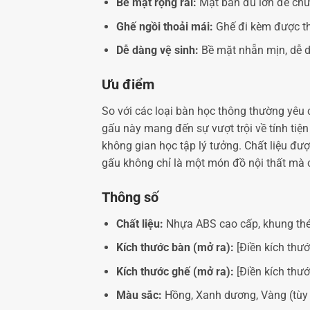
Bề mặt rộng rãi:
Mặt bàn đủ lớn để chứa
Ghế ngồi thoải mái:
Ghế đi kèm được thi
Dễ dàng vệ sinh:
Bề mặt nhẵn mịn, dễ dà
Ưu điểm
So với các loại bàn học thông thường yêu 
gấu này mang đến sự vượt trội về tính tiện
không gian học tập lý tưởng. Chất liệu đượ
gấu không chỉ là một món đồ nội thất mà c
Thông số
Chất liệu:
Nhựa ABS cao cấp, khung thé
Kích thước bàn (mở ra):
[Điền kích thướ
Kích thước ghế (mở ra):
[Điền kích thướ
Màu sắc:
Hồng, Xanh dương, Vàng (tùy