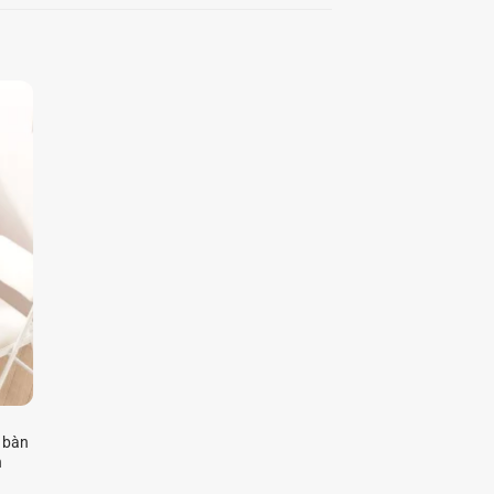
, bàn
n