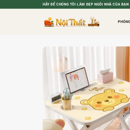
Bỏ
HÃY ĐỂ CHÚNG TÔI LÀM ĐẸP NGÔI NHÀ CỦA BẠN
qua
nội
PHÒN
dung