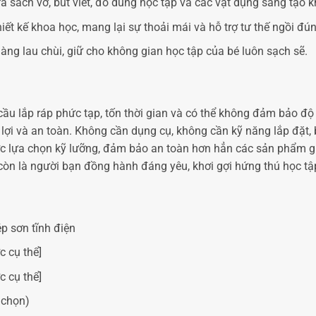
 sách vở, bút viết, đồ dùng học tập và các vật dụng sáng tạo k
ết kế khoa học, mang lại sự thoải mái và hỗ trợ tư thế ngồi đúng
ng lau chùi, giữ cho không gian học tập của bé luôn sạch sẽ.
cầu lắp ráp phức tạp, tốn thời gian và có thể không đảm bảo độ
 lợi và an toàn. Không cần dụng cụ, không cần kỹ năng lắp đặt,
c lựa chọn kỹ lưỡng, đảm bảo an toàn hơn hẳn các sản phẩm giá r
òn là người bạn đồng hành đáng yêu, khơi gợi hứng thú học tập
p sơn tĩnh điện
c cụ thể]
c cụ thể]
 chọn)