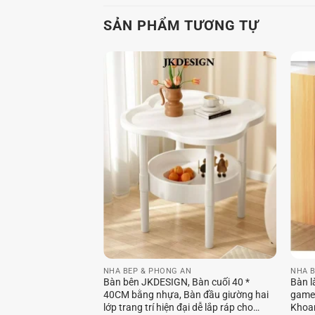
SẢN PHẨM TƯƠNG TỰ
NHÀ BẾP & PHÒNG ĂN
NHÀ B
Bàn bên JKDESIGN, Bàn cuối 40 *
Bàn l
40CM bằng nhựa, Bàn đầu giường hai
game 
lớp trang trí hiện đại dễ lắp ráp cho
Khoan