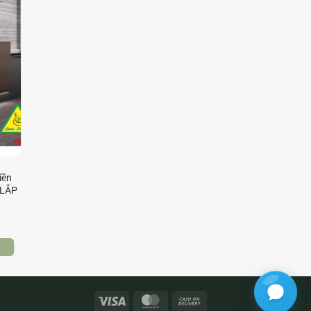
iền
 LẮP
Visa
MasterCard
Cash