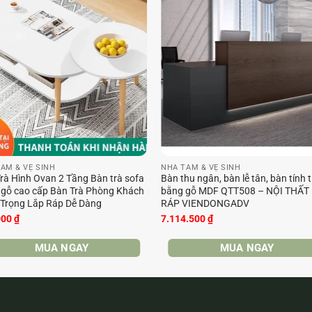
ẮM & VỆ SINH
NHÀ TẮM & VỆ SINH
rà Hình Ovan 2 Tầng Bàn trà sofa
Bàn thu ngân, bàn lễ tân, bàn tính t
gỗ cao cấp Bàn Trà Phòng Khách
bằng gỗ MDF QTT508 – NỘI THẤT
Trọng Lắp Ráp Dễ Dàng
RÁP VIENDONGADV
000
₫
7.114.500
₫
MUA NGAY
MUA NGAY