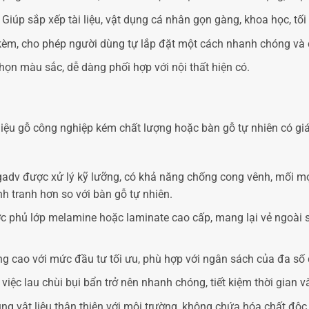
Giúp sắp xếp tài liệu, vật dụng cá nhân gọn gàng, khoa học, tối
 kèm, cho phép người dùng tự lắp đặt một cách nhanh chóng và 
ọn màu sắc, dễ dàng phối hợp với nội thất hiện có.
t liệu gỗ công nghiệp kém chất lượng hoặc bàn gỗ tự nhiên có 
v được xử lý kỹ lưỡng, có khả năng chống cong vênh, mối mọt 
h tranh hơn so với bàn gỗ tự nhiên.
phủ lớp melamine hoặc laminate cao cấp, mang lại vẻ ngoài san
ụng cao với mức đầu tư tối ưu, phù hợp với ngân sách của đa số
iệc lau chùi bụi bẩn trở nên nhanh chóng, tiết kiệm thời gian v
 vật liệu thân thiện với môi trường, không chứa hóa chất độc