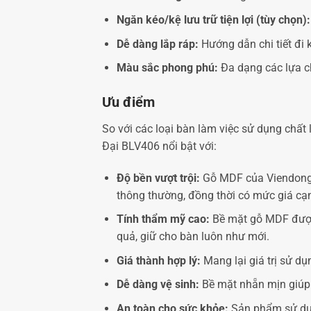
Ngăn kéo/kệ lưu trữ tiện lợi (tùy chọn):
Dễ dàng lắp ráp:
Hướng dẫn chi tiết đi
Màu sắc phong phú:
Đa dạng các lựa ch
Ưu điểm
So với các loại bàn làm việc sử dụng chấ
Đại BLV406 nổi bật với:
Độ bền vượt trội:
Gỗ MDF của Viendongad
thông thường, đồng thời có mức giá cạn
Tính thẩm mỹ cao:
Bề mặt gỗ MDF được 
quả, giữ cho bàn luôn như mới.
Giá thành hợp lý:
Mang lại giá trị sử d
Dễ dàng vệ sinh:
Bề mặt nhẵn mịn giúp v
An toàn cho sức khỏe:
Sản phẩm sử dụng