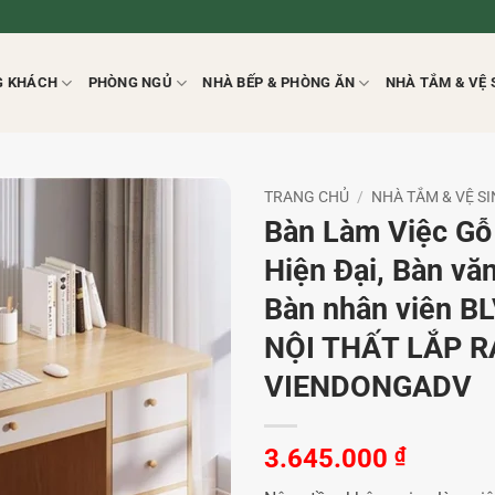
G KHÁCH
PHÒNG NGỦ
NHÀ BẾP & PHÒNG ĂN
NHÀ TẮM & VỆ 
TRANG CHỦ
/
NHÀ TẮM & VỆ S
Bàn Làm Việc G
Hiện Đại, Bàn vă
Bàn nhân viên B
NỘI THẤT LẮP R
VIENDONGADV
3.645.000
₫