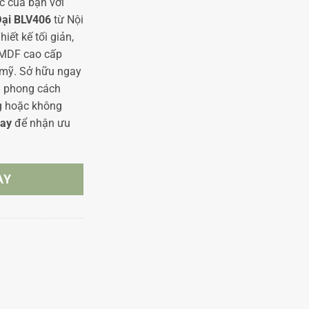
c của bạn với
Đại BLV406
từ Nội
ết kế tối giản,
ỗ MDF cao cấp
 mỹ. Sở hữu ngay
và phong cách
g hoặc không
ay
để nhận ưu
AY