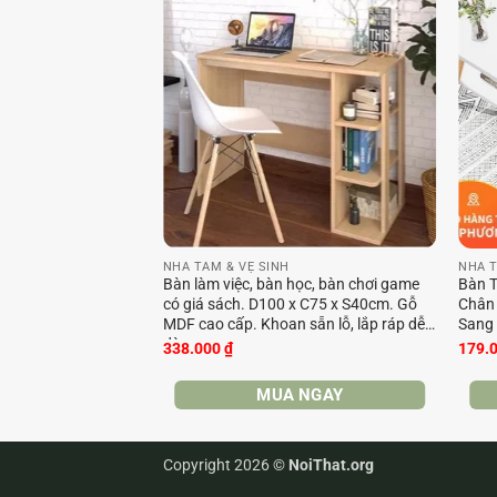
NHÀ TẮM & VỆ SINH
NHÀ T
Bàn làm việc, bàn học, bàn chơi game
Bàn T
có giá sách. D100 x C75 x S40cm. Gỗ
Chân 
MDF cao cấp. Khoan sẵn lỗ, lắp ráp dễ
Sang 
dàng
338.000
₫
179.
MUA NGAY
Copyright 2026 ©
NoiThat.org