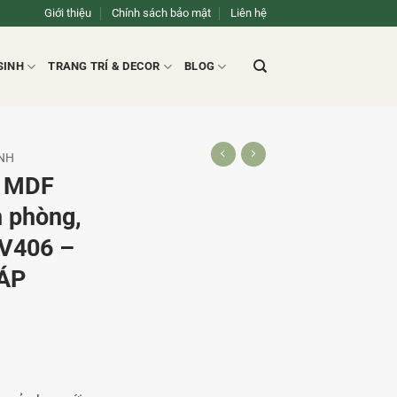
Giới thiệu
Chính sách bảo mật
Liên hệ
SINH
TRANG TRÍ & DECOR
BLOG
INH
ỗ MDF
n phòng,
LV406 –
ÁP