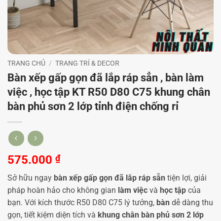
TRANG CHỦ
/
TRANG TRÍ & DECOR
Bàn xếp gấp gọn đã lắp ráp sẳn , bàn làm
việc , học tập KT R50 D80 C75 khung chân
bàn phủ sơn 2 lớp tỉnh điện chống rỉ
575.000
₫
Sở hữu ngay
bàn xếp gấp gọn đã lắp ráp sẵn
tiện lợi, giải
pháp hoàn hảo cho không gian
làm việc
và
học tập
của
bạn. Với kích thước R50 D80 C75 lý tưởng,
bàn
dễ dàng thu
gọn, tiết kiệm diện tích và
khung chân bàn phủ sơn 2 lớp