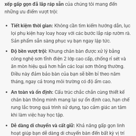
xếp gấp gọn đã lắp ráp sẵn
của chúng tôi mang đến
những ưu điểm vượt trội:
Tiết kiệm thời gian:
Không cần tìm kiếm hướng dẫn, lục
lọi phụ kiện hay loay hoay với các bước lắp ráp rườm rà.
Sản phẩm sẵn sàng phục vụ bạn ngay lập tức.
Độ bền vượt trội:
Khung chân bàn được xử lý bằng
công nghệ sơn tĩnh điện 2 lớp cao cấp, chống rỉ sét và
ăn mòn hiệu quả hơn hẳn các loại sơn thông thường.
Điều này đảm bảo bàn của bạn sẽ bền bỉ theo năm
tháng, ngay cả trong môi trường có độ ẩm cao.
An toàn và ổn định:
Cấu trúc chắc chắn cùng thiết kế
chân bàn thông minh mang lại sự ổn định cao, hạn chế
rung lắc trong quá trình sử dụng, tạo cảm giác an tâm
khi làm việc hay học tập.
Dễ dàng di chuyển và cất giữ:
Khả năng gấp gọn linh
hoạt giúp bạn dễ dàng di chuyển bàn đến bất kỳ vị trí